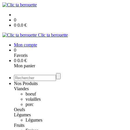
0
0
0.0
€
Clic ta berouette
Mon compte
0
Favoris
0
0.0
€
Mon panier
Nos Produits
Viandes
boeuf
volailles
porc
Oeufs
Légumes
Légumes
Fruits