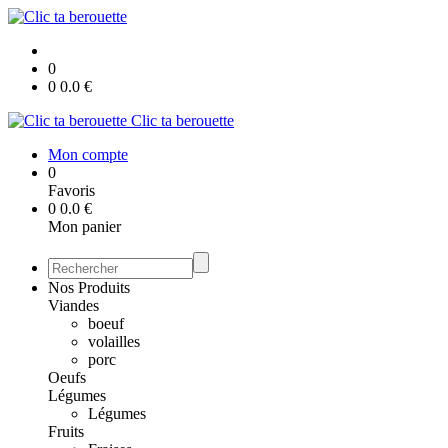
0
0
0.0
€
Clic ta berouette
Mon compte
0
Favoris
0
0.0
€
Mon panier
Nos Produits
Viandes
boeuf
volailles
porc
Oeufs
Légumes
Légumes
Fruits