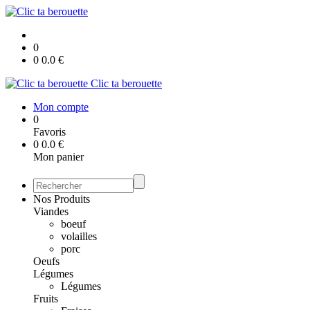
0
0
0.0
€
Clic ta berouette
Mon compte
0
Favoris
0
0.0
€
Mon panier
Nos Produits
Viandes
boeuf
volailles
porc
Oeufs
Légumes
Légumes
Fruits