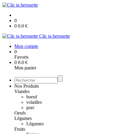
0
0
0.0
€
Clic ta berouette
Mon compte
0
Favoris
0
0.0
€
Mon panier
Nos Produits
Viandes
boeuf
volailles
porc
Oeufs
Légumes
Légumes
Fruits