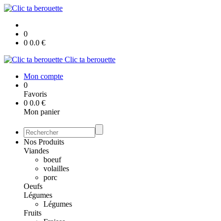
0
0
0.0
€
Clic ta berouette
Mon compte
0
Favoris
0
0.0
€
Mon panier
Nos Produits
Viandes
boeuf
volailles
porc
Oeufs
Légumes
Légumes
Fruits