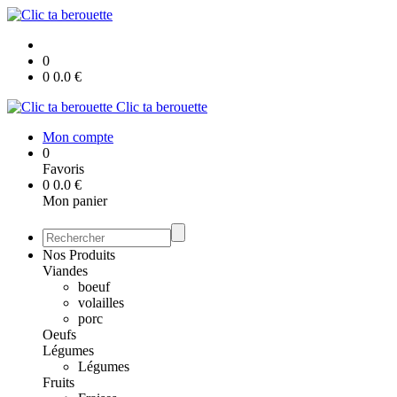
0
0
0.0
€
Clic ta berouette
Mon compte
0
Favoris
0
0.0
€
Mon panier
Nos Produits
Viandes
boeuf
volailles
porc
Oeufs
Légumes
Légumes
Fruits