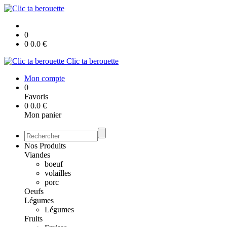
0
0
0.0
€
Clic ta berouette
Mon compte
0
Favoris
0
0.0
€
Mon panier
Nos Produits
Viandes
boeuf
volailles
porc
Oeufs
Légumes
Légumes
Fruits