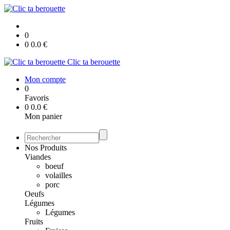
0
0
0.0
€
Clic ta berouette
Mon compte
0
Favoris
0
0.0
€
Mon panier
Nos Produits
Viandes
boeuf
volailles
porc
Oeufs
Légumes
Légumes
Fruits