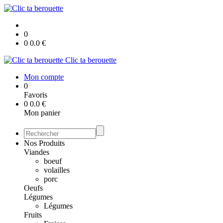
0
0
0.0
€
Clic ta berouette
Mon compte
0
Favoris
0
0.0
€
Mon panier
Nos Produits
Viandes
boeuf
volailles
porc
Oeufs
Légumes
Légumes
Fruits