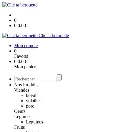
0
0
0.0
€
Clic ta berouette
Mon compte
0
Favoris
0
0.0
€
Mon panier
Nos Produits
Viandes
boeuf
volailles
porc
Oeufs
Légumes
Légumes
Fruits