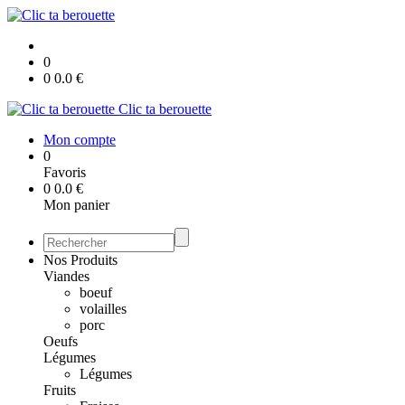
0
0
0.0
€
Clic ta berouette
Mon compte
0
Favoris
0
0.0
€
Mon panier
Nos Produits
Viandes
boeuf
volailles
porc
Oeufs
Légumes
Légumes
Fruits