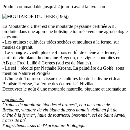
Produit commandable jusqu'à
2
jour(s) avant la livraison
La Moutarde d'Uther est une moutarde paysanne certifiée AB,
produite dans une approche holistique tournée vers une agroécologie
paysanne.
- Les graines : cultivées triées séchées et moulues à la ferme, sur
meules de granit.
- Le vinaigre : vieilli plus de 4 mois en fût de chêne à la ferme, à
partir de vin blanc du domaine Bregeon, des vignes conduites en
AB par Fred Laillé à Gorges (sud est de Nantes).
- Le sel : récolté par Nathalie Krosne, La paludière du Golfe, sous
mention Nature et Progrès
- L'huile de Tournesol : issue des cultures bio de Ludivine et Jean
Baptiste Hérissé, La ferme des écureuils à Nivillac.
Découvrez le goût d'une moutarde naturelle, piquante et aromatique
ingrédients:
Graines de moutarde blondes et brunes*, eau de source de
Bretagne, vinaigre de vin blanc du pays nantais vieilli en fut de
chêne à la ferme*, huile de tournesol bretonne*, sel de Saint Armel,
traces de blé.
* ingrédients issus de l'Agriculture Biologique