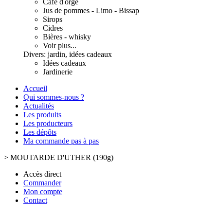
Café d'orge
Jus de pommes - Limo - Bissap
Sirops
Cidres
Bières - whisky
Voir plus...
Divers: jardin, idées cadeaux
Idées cadeaux
Jardinerie
Accueil
Qui sommes-nous ?
Actualités
Les produits
Les producteurs
Les dépôts
Ma commande pas à pas
>
MOUTARDE D'UTHER (190g)
Accès direct
Commander
Mon compte
Contact