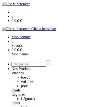
0
0
0.0
€
Clic ta berouette
Mon compte
0
Favoris
0
0.0
€
Mon panier
Nos Produits
Viandes
boeuf
volailles
porc
Oeufs
Légumes
Légumes
Fruits