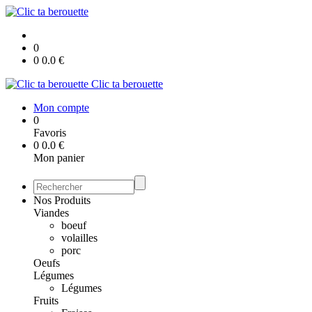
0
0
0.0
€
Clic ta berouette
Mon compte
0
Favoris
0
0.0
€
Mon panier
Nos Produits
Viandes
boeuf
volailles
porc
Oeufs
Légumes
Légumes
Fruits