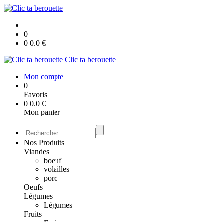
0
0
0.0
€
Clic ta berouette
Mon compte
0
Favoris
0
0.0
€
Mon panier
Nos Produits
Viandes
boeuf
volailles
porc
Oeufs
Légumes
Légumes
Fruits