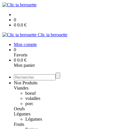
0
0
0.0
€
Clic ta berouette
Mon compte
0
Favoris
0
0.0
€
Mon panier
Nos Produits
Viandes
boeuf
volailles
porc
Oeufs
Légumes
Légumes
Fruits