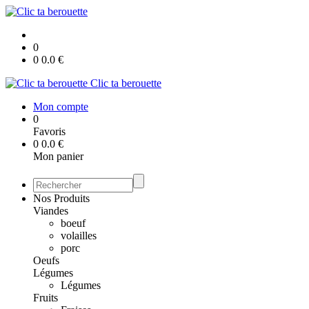
0
0
0.0
€
Clic ta berouette
Mon compte
0
Favoris
0
0.0
€
Mon panier
Nos Produits
Viandes
boeuf
volailles
porc
Oeufs
Légumes
Légumes
Fruits