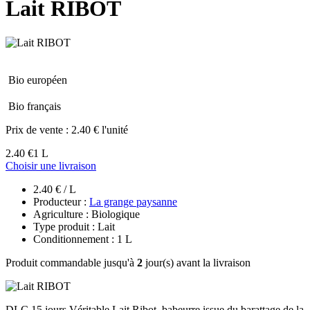
Lait RIBOT
Bio européen
Bio français
Prix de vente :
2.40 € l'unité
2.40 €
1 L
Choisir une livraison
2.40 € / L
Producteur :
La grange paysanne
Agriculture : Biologique
Type produit : Lait
Conditionnement : 1 L
Produit commandable jusqu'à
2
jour(s) avant la livraison
DLC 15 jours Véritable Lait Ribot, babeurre issue du barattage de la