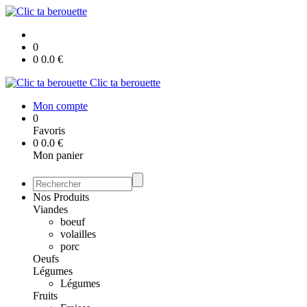
0
0
0.0
€
Clic ta berouette
Mon compte
0
Favoris
0
0.0
€
Mon panier
Nos Produits
Viandes
boeuf
volailles
porc
Oeufs
Légumes
Légumes
Fruits