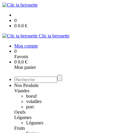
0
0
0.0
€
Clic ta berouette
Mon compte
0
Favoris
0
0.0
€
Mon panier
Nos Produits
Viandes
boeuf
volailles
porc
Oeufs
Légumes
Légumes
Fruits