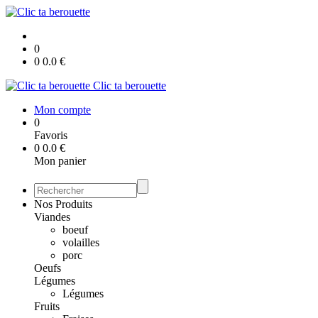
0
0
0.0
€
Clic ta berouette
Mon compte
0
Favoris
0
0.0
€
Mon panier
Nos Produits
Viandes
boeuf
volailles
porc
Oeufs
Légumes
Légumes
Fruits