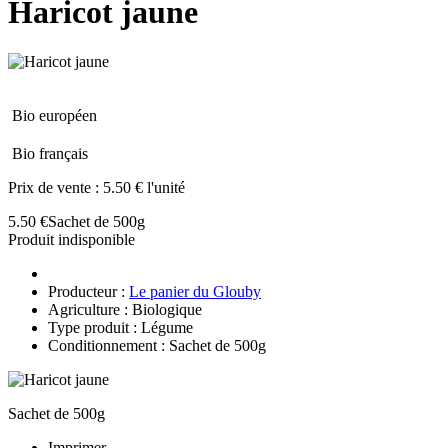
Haricot jaune
Bio européen
Bio français
Prix de vente :
5.50 € l'unité
5.50 €
Sachet de 500g
Produit indisponible
Producteur :
Le panier du Glouby
Agriculture : Biologique
Type produit : Légume
Conditionnement : Sachet de 500g
Sachet de 500g
Imprimer