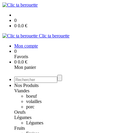
0
0
0.0
€
Clic ta berouette
Mon compte
0
Favoris
0
0.0
€
Mon panier
Nos Produits
Viandes
boeuf
volailles
porc
Oeufs
Légumes
Légumes
Fruits