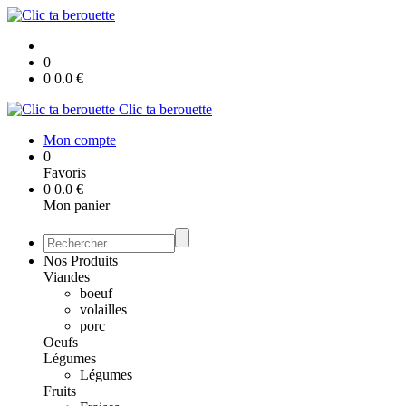
0
0
0.0
€
Clic ta berouette
Mon compte
0
Favoris
0
0.0
€
Mon panier
Nos Produits
Viandes
boeuf
volailles
porc
Oeufs
Légumes
Légumes
Fruits