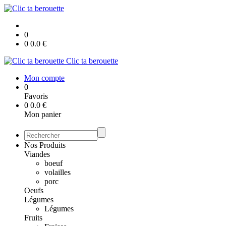
0
0
0.0
€
Clic ta berouette
Mon compte
0
Favoris
0
0.0
€
Mon panier
Nos Produits
Viandes
boeuf
volailles
porc
Oeufs
Légumes
Légumes
Fruits