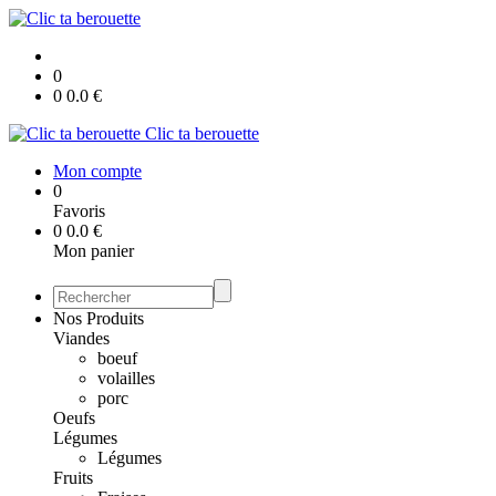
0
0
0.0
€
Clic ta berouette
Mon compte
0
Favoris
0
0.0
€
Mon panier
Nos Produits
Viandes
boeuf
volailles
porc
Oeufs
Légumes
Légumes
Fruits