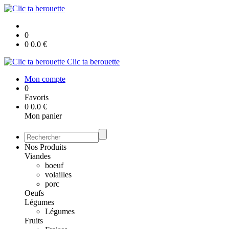
0
0
0.0
€
Clic ta berouette
Mon compte
0
Favoris
0
0.0
€
Mon panier
Nos Produits
Viandes
boeuf
volailles
porc
Oeufs
Légumes
Légumes
Fruits