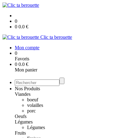
0
0
0.0
€
Clic ta berouette
Mon compte
0
Favoris
0
0.0
€
Mon panier
Nos Produits
Viandes
boeuf
volailles
porc
Oeufs
Légumes
Légumes
Fruits