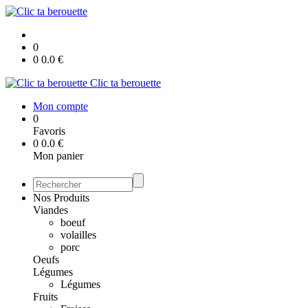
0
0
0.0
€
Clic ta berouette
Mon compte
0
Favoris
0
0.0
€
Mon panier
Nos Produits
Viandes
boeuf
volailles
porc
Oeufs
Légumes
Légumes
Fruits