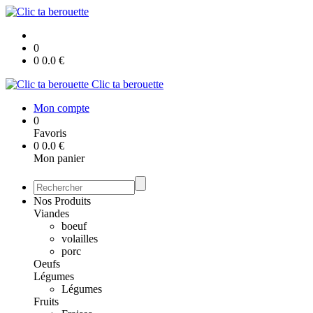
0
0
0.0
€
Clic ta berouette
Mon compte
0
Favoris
0
0.0
€
Mon panier
Nos Produits
Viandes
boeuf
volailles
porc
Oeufs
Légumes
Légumes
Fruits