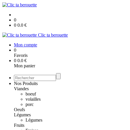
0
0
0.0
€
Clic ta berouette
Mon compte
0
Favoris
0
0.0
€
Mon panier
Nos Produits
Viandes
boeuf
volailles
porc
Oeufs
Légumes
Légumes
Fruits