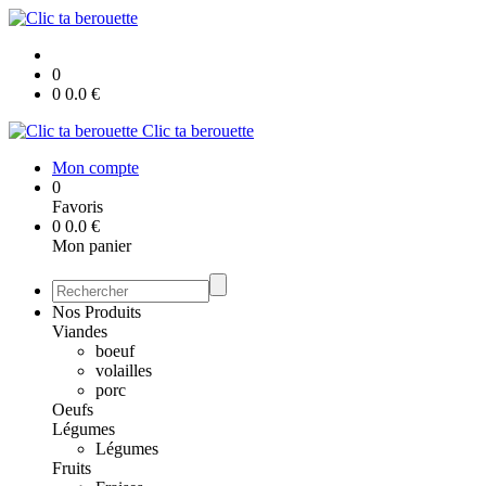
0
0
0.0
€
Clic ta berouette
Mon compte
0
Favoris
0
0.0
€
Mon panier
Nos Produits
Viandes
boeuf
volailles
porc
Oeufs
Légumes
Légumes
Fruits