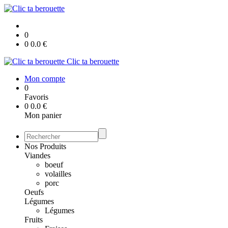
0
0
0.0
€
Clic ta berouette
Mon compte
0
Favoris
0
0.0
€
Mon panier
Nos Produits
Viandes
boeuf
volailles
porc
Oeufs
Légumes
Légumes
Fruits