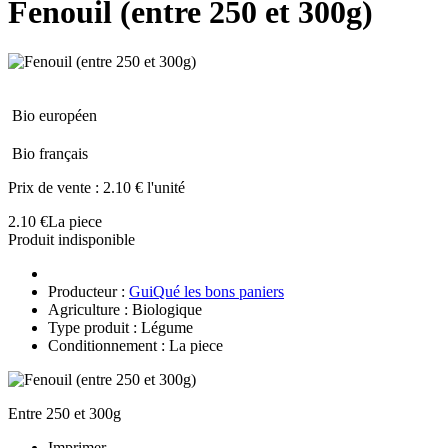
Fenouil (entre 250 et 300g)
Bio européen
Bio français
Prix de vente :
2.10 € l'unité
2.10 €
La piece
Produit indisponible
Producteur :
GuiQué les bons paniers
Agriculture : Biologique
Type produit : Légume
Conditionnement : La piece
Entre 250 et 300g
Imprimer