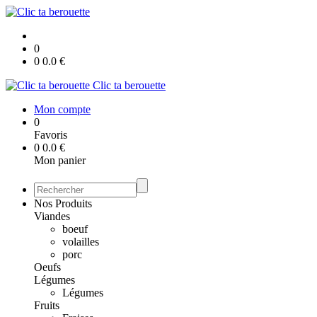
0
0
0.0
€
Clic ta berouette
Mon compte
0
Favoris
0
0.0
€
Mon panier
Nos Produits
Viandes
boeuf
volailles
porc
Oeufs
Légumes
Légumes
Fruits