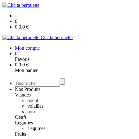
0
0
0.0
€
Clic ta berouette
Mon compte
0
Favoris
0
0.0
€
Mon panier
Nos Produits
Viandes
boeuf
volailles
porc
Oeufs
Légumes
Légumes
Fruits