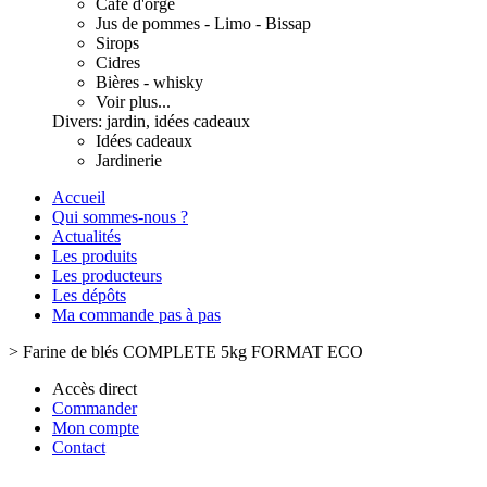
Café d'orge
Jus de pommes - Limo - Bissap
Sirops
Cidres
Bières - whisky
Voir plus...
Divers: jardin, idées cadeaux
Idées cadeaux
Jardinerie
Accueil
Qui sommes-nous ?
Actualités
Les produits
Les producteurs
Les dépôts
Ma commande pas à pas
>
Farine de blés COMPLETE 5kg FORMAT ECO
Accès direct
Commander
Mon compte
Contact