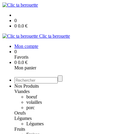
0
0
0.0
€
Clic ta berouette
Mon compte
0
Favoris
0
0.0
€
Mon panier
Nos Produits
Viandes
boeuf
volailles
porc
Oeufs
Légumes
Légumes
Fruits