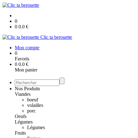
0
0
0.0
€
Clic ta berouette
Mon compte
0
Favoris
0
0.0
€
Mon panier
Nos Produits
Viandes
boeuf
volailles
porc
Oeufs
Légumes
Légumes
Fruits