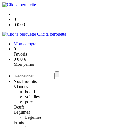
0
0
0.0
€
Clic ta berouette
Mon compte
0
Favoris
0
0.0
€
Mon panier
Nos Produits
Viandes
boeuf
volailles
porc
Oeufs
Légumes
Légumes
Fruits