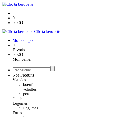
0
0
0.0
€
Clic ta berouette
Mon compte
0
Favoris
0
0.0
€
Mon panier
Nos Produits
Viandes
boeuf
volailles
porc
Oeufs
Légumes
Légumes
Fruits