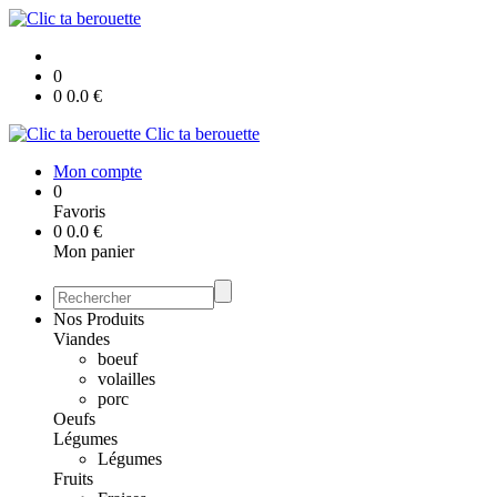
0
0
0.0
€
Clic ta berouette
Mon compte
0
Favoris
0
0.0
€
Mon panier
Nos Produits
Viandes
boeuf
volailles
porc
Oeufs
Légumes
Légumes
Fruits