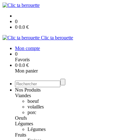
0
0
0.0
€
Clic ta berouette
Mon compte
0
Favoris
0
0.0
€
Mon panier
Nos Produits
Viandes
boeuf
volailles
porc
Oeufs
Légumes
Légumes
Fruits