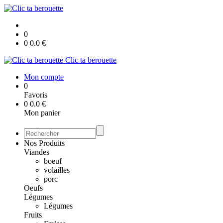
0
0
0.0
€
Clic ta berouette
Mon compte
0
Favoris
0
0.0
€
Mon panier
Nos Produits
Viandes
boeuf
volailles
porc
Oeufs
Légumes
Légumes
Fruits