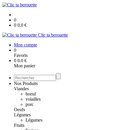
0
0
0.0
€
Clic ta berouette
Mon compte
0
Favoris
0
0.0
€
Mon panier
Nos Produits
Viandes
boeuf
volailles
porc
Oeufs
Légumes
Légumes
Fruits