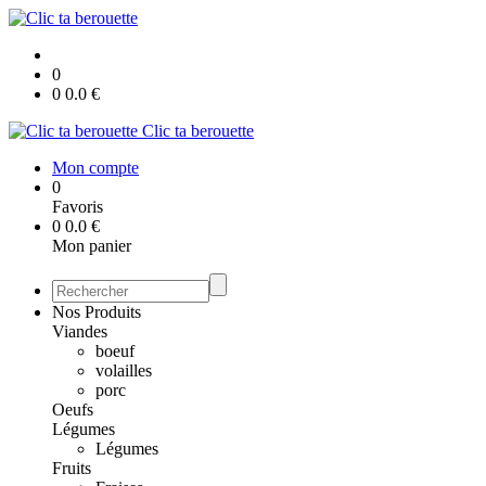
0
0
0.0
€
Clic ta berouette
Mon compte
0
Favoris
0
0.0
€
Mon panier
Nos Produits
Viandes
boeuf
volailles
porc
Oeufs
Légumes
Légumes
Fruits