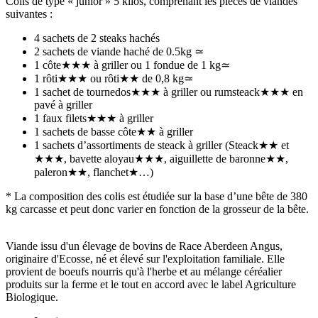
Colis de type « junior » 5 kilos, comprenant les pièces de viandes
suivantes :
4 sachets de 2 steaks hachés
2 sachets de viande haché de 0.5kg ≃
1 côte★★★ à griller ou 1 fondue de 1 kg≃
1 rôti★★★ ou rôti★★ de 0,8 kg≃
1 sachet de tournedos★★★ à griller ou rumsteack★★★ en
pavé à griller
1 faux filets★★★ à griller
1 sachets de basse côte★★ à griller
1 sachets d’assortiments de steack à griller (Steack★★ et
★★★, bavette aloyau★★★, aiguillette de baronne★★,
paleron★★, flanchet★…)
* La composition des colis est étudiée sur la base d’une bête de 380
kg carcasse et peut donc varier en fonction de la grosseur de la bête.
Viande issu d'un élevage de bovins de Race Aberdeen Angus,
originaire d'Ecosse, né et élevé sur l'exploitation familiale. Elle
provient de boeufs nourris qu'à l'herbe et au mélange céréalier
produits sur la ferme et le tout en accord avec le label Agriculture
Biologique.