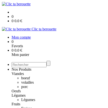
0
0
0.0
€
Clic ta berouette
Mon compte
0
Favoris
0
0.0
€
Mon panier
Nos Produits
Viandes
boeuf
volailles
porc
Oeufs
Légumes
Légumes
Fruits