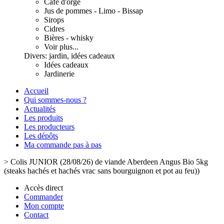
Café d'orge
Jus de pommes - Limo - Bissap
Sirops
Cidres
Bières - whisky
Voir plus...
Divers: jardin, idées cadeaux
Idées cadeaux
Jardinerie
Accueil
Qui sommes-nous ?
Actualités
Les produits
Les producteurs
Les dépôts
Ma commande pas à pas
>
Colis JUNIOR (28/08/26) de viande Aberdeen Angus Bio 5kg
(steaks hachés et hachés vrac sans bourguignon et pot au feu))
Accès direct
Commander
Mon compte
Contact