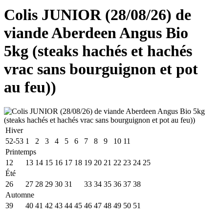
Colis JUNIOR (28/08/26) de
viande Aberdeen Angus Bio
5kg (steaks hachés et hachés
vrac sans bourguignon et pot
au feu))
Hiver
52-53
1
2
3
4
5
6
7
8
9
10
11
Printemps
12
13
14
15
16
17
18
19
20
21
22
23
24
25
Été
26
27
28
29
30
31
32
33
34
35
36
37
38
Automne
39
40
41
42
43
44
45
46
47
48
49
50
51