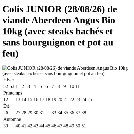
Colis JUNIOR (28/08/26) de
viande Aberdeen Angus Bio
10kg (avec steaks hachés et
sans bourguignon et pot au
feu)
Hiver
52-53
1
2
3
4
5
6
7
8
9
10
11
Printemps
12
13
14
15
16
17
18
19
20
21
22
23
24
25
Été
26
27
28
29
30
31
32
33
34
35
36
37
38
Automne
39
40
41
42
43
44
45
46
47
48
49
50
51