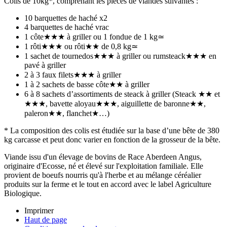
Colis de 10kg*, comprenant les pièces de viandes suivantes :
10 barquettes de haché x2
4 barquettes de haché vrac
1 côte★★★ à griller ou 1 fondue de 1 kg≃
1 rôti★★★ ou rôti★★ de 0,8 kg≃
1 sachet de tournedos★★★ à griller ou rumsteack★★★ en
pavé à griller
2 à 3 faux filets★★★ à griller
1 à 2 sachets de basse côte★★ à griller
6 à 8 sachets d’assortiments de steack à griller (Steack ★★ et
★★★, bavette aloyau★★★, aiguillette de baronne★★,
paleron★★, flanchet★…)
* La composition des colis est étudiée sur la base d’une bête de 380
kg carcasse et peut donc varier en fonction de la grosseur de la bête.
Viande issu d'un élevage de bovins de Race Aberdeen Angus,
originaire d'Ecosse, né et élevé sur l'exploitation familiale. Elle
provient de boeufs nourris qu'à l'herbe et au mélange céréalier
produits sur la ferme et le tout en accord avec le label Agriculture
Biologique.
Imprimer
Haut de page