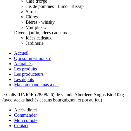
Café d'orge
Jus de pommes - Limo - Bissap
Sirops
Cidres
Bières - whisky
Voir plus...
Divers: jardin, idées cadeaux
Idées cadeaux
Jardinerie
Accueil
Qui sommes-nous ?
Actualités
Les produits
Les producteurs
Les dépôts
Ma commande pas à pas
>
Colis JUNIOR (28/08/26) de viande Aberdeen Angus Bio 10kg
(avec steaks hachés et sans bourguignon et pot au feu)
Accès direct
Commander
Mon compte
Contact