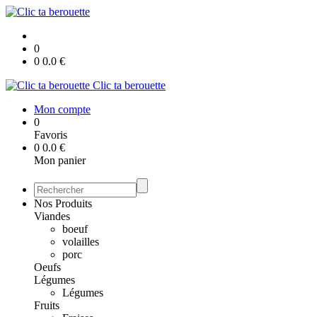
0
0
0.0
€
Clic ta berouette
Mon compte
0
Favoris
0
0.0
€
Mon panier
Nos Produits
Viandes
boeuf
volailles
porc
Oeufs
Légumes
Légumes
Fruits