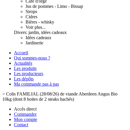
Café d'orge
Jus de pommes - Limo - Bissap
Sirops
Cidres
Bières - whisky
Voir plus...
Divers: jardin, idées cadeaux
Idées cadeaux
Jardinerie
Accueil
Qui sommes-nous ?
Actualités
Les produits
Les producteurs
Les dépôts
Ma commande pas à pas
>
Colis FAMILIAL (28/08/26) de viande Aberdeen Angus Bio
10kg (dont 8 boites de 2 steaks hachés)
Accès direct
Commander
Mon compte
Contact