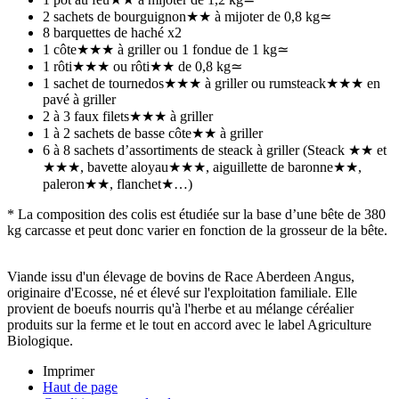
2 sachets de bourguignon★★ à mijoter de 0,8 kg≃
8 barquettes de haché x2
1 côte★★★ à griller ou 1 fondue de 1 kg≃
1 rôti★★★ ou rôti★★ de 0,8 kg≃
1 sachet de tournedos★★★ à griller ou rumsteack★★★ en
pavé à griller
2 à 3 faux filets★★★ à griller
1 à 2 sachets de basse côte★★ à griller
6 à 8 sachets d’assortiments de steack à griller (Steack ★★ et
★★★, bavette aloyau★★★, aiguillette de baronne★★,
paleron★★, flanchet★…)
* La composition des colis est étudiée sur la base d’une bête de 380
kg carcasse et peut donc varier en fonction de la grosseur de la bête.
Viande issu d'un élevage de bovins de Race Aberdeen Angus,
originaire d'Ecosse, né et élevé sur l'exploitation familiale. Elle
provient de boeufs nourris qu'à l'herbe et au mélange céréalier
produits sur la ferme et le tout en accord avec le label Agriculture
Biologique.
Imprimer
Haut de page