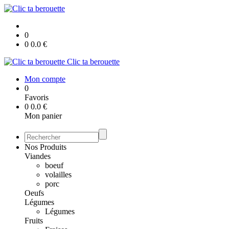
0
0
0.0
€
Clic ta berouette
Mon compte
0
Favoris
0
0.0
€
Mon panier
Nos Produits
Viandes
boeuf
volailles
porc
Oeufs
Légumes
Légumes
Fruits