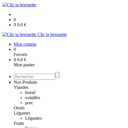
0
0
0.0
€
Clic ta berouette
Mon compte
0
Favoris
0
0.0
€
Mon panier
Nos Produits
Viandes
boeuf
volailles
porc
Oeufs
Légumes
Légumes
Fruits