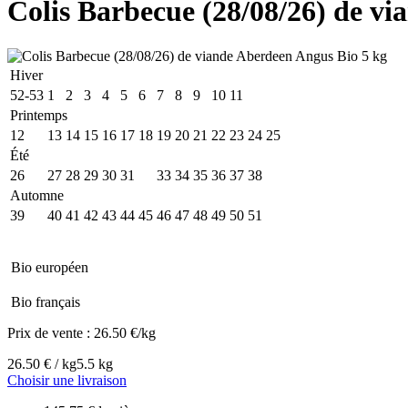
Colis Barbecue (28/08/26) de v
Hiver
52-53
1
2
3
4
5
6
7
8
9
10
11
Printemps
12
13
14
15
16
17
18
19
20
21
22
23
24
25
Été
26
27
28
29
30
31
32
33
34
35
36
37
38
Automne
39
40
41
42
43
44
45
46
47
48
49
50
51
Bio européen
Bio français
Prix de vente :
26.50 €/kg
26.50 € / kg
5.5 kg
Choisir une livraison