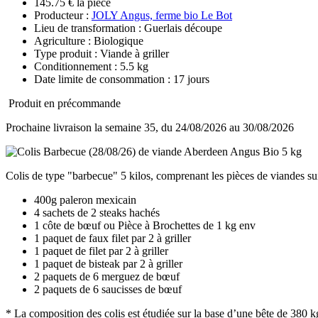
145.75 € la pièce
Producteur :
JOLY Angus, ferme bio Le Bot
Lieu de transformation : Guerlais découpe
Agriculture : Biologique
Type produit : Viande à griller
Conditionnement : 5.5 kg
Date limite de consommation : 17 jours
Produit en précommande
Prochaine livraison la semaine 35, du 24/08/2026 au 30/08/2026
Colis de type "barbecue" 5 kilos, comprenant les pièces de viandes su
400g paleron mexicain
4 sachets de 2 steaks hachés
1 côte de bœuf ou Pièce à Brochettes de 1 kg env
1 paquet de faux filet par 2 à griller
1 paquet de filet par 2 à griller
1 paquet de bisteak par 2 à griller
2 paquets de 6 merguez de bœuf
2 paquets de 6 saucisses de bœuf
* La composition des colis est étudiée sur la base d’une bête de 380 kg