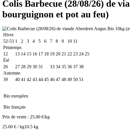
Colis Barbecue (28/08/26) de vi
bourguignon et pot au feu)
Hiver
52-53
1
2
3
4
5
6
7
8
9
10
11
Printemps
12
13
14
15
16
17
18
19
20
21
22
23
24
25
Été
26
27
28
29
30
31
32
33
34
35
36
37
38
Automne
39
40
41
42
43
44
45
46
47
48
49
50
51
Bio européen
Bio français
Prix de vente :
25.00 €/kg
25.00 € / kg
10.5 kg