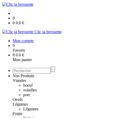
0
0
0.0
€
Clic ta berouette
Mon compte
0
Favoris
0
0.0
€
Mon panier
Nos Produits
Viandes
boeuf
volailles
porc
Oeufs
Légumes
Légumes
Fruits