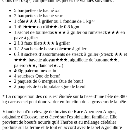
Colis de 10kg*, comprenant les pièces de viandes suivantes :
5 barquettes de haché x2
2 barquettes de haché vrac
1 côte★★★ à griller ou 1 fondue de 1 kg≃
1 rôti★★★ ou rôti★★ de 0,8 kg≃
1 sachet de tournedos★★★ à griller ou rumsteack★★★ en
pavé à griller
2 à 3 faux filets★★★ à griller
1 à 2 sachets de basse côte★★ à griller
6 à 8 sachets d’assortiments de steack à griller (Steack ★★ et
★★★, bavette aloyau★★★, aiguillette de baronne★★,
paleron★★, flanchet★…)
400g paleron mexicain
4 saucisses Que de bœuf
2 paquets de 6 merguez Que de bœuf
2 paquets de 6 chipolatas Que de bœuf
* La composition des colis est étudiée sur la base d’une bête de 380
kg carcasse et peut donc varier en fonction de la grosseur de la bête.
Viande issu d'un élevage de bovins de Race Aberdeen Angus,
originaire d'Ecosse, né et élevé sur l'exploitation familiale. Elle
provient de boeufs nourris qu'à l'herbe et au mélange céréalier
produits sur la ferme et le tout en accord avec le label Agriculture