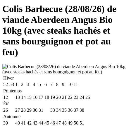
Colis Barbecue (28/08/26) de
viande Aberdeen Angus Bio
10kg (avec steaks hachés et
sans bourguignon et pot au
feu)
Hiver
52-53
1
2
3
4
5
6
7
8
9
10
11
Printemps
12
13
14
15
16
17
18
19
20
21
22
23
24
25
Été
26
27
28
29
30
31
32
33
34
35
36
37
38
Automne
39
40
41
42
43
44
45
46
47
48
49
50
51