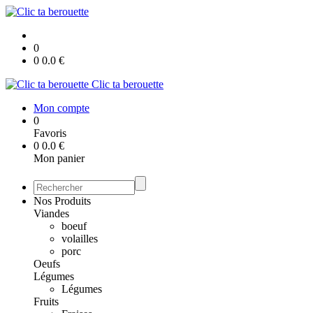
0
0
0.0
€
Clic ta berouette
Mon compte
0
Favoris
0
0.0
€
Mon panier
Nos Produits
Viandes
boeuf
volailles
porc
Oeufs
Légumes
Légumes
Fruits