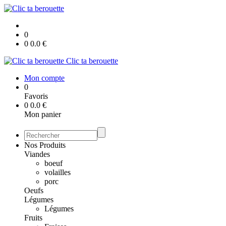
0
0
0.0
€
Clic ta berouette
Mon compte
0
Favoris
0
0.0
€
Mon panier
Nos Produits
Viandes
boeuf
volailles
porc
Oeufs
Légumes
Légumes
Fruits