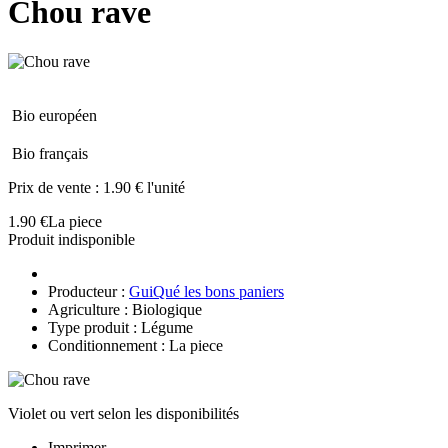
Chou rave
Bio européen
Bio français
Prix de vente :
1.90 € l'unité
1.90 €
La piece
Produit indisponible
Producteur :
GuiQué les bons paniers
Agriculture : Biologique
Type produit : Légume
Conditionnement : La piece
Violet ou vert selon les disponibilités
Imprimer