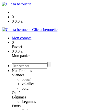
0
0
0.0
€
Clic ta berouette
Mon compte
0
Favoris
0
0.0
€
Mon panier
Nos Produits
Viandes
boeuf
volailles
porc
Oeufs
Légumes
Légumes
Fruits